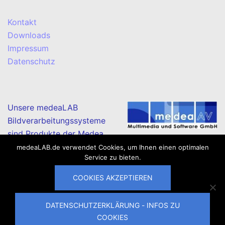
Kontakt
Downloads
Impressum
Datenschutz
Unsere medeaLAB
Bildverarbeitungssysteme
sind Produkte der Medea
AV Multimedia und Software GmbH.
medeaLAB.de verwendet Cookies, um Ihnen einen optimalen
Service zu bieten.
COOKIES AKZEPTIEREN
DATENSCHUTZERKLÄRUNG - INFOS ZU
© 2026 medeaLAB Imaging Systems. Stolz präsentiert
COOKIES
von
Sydney