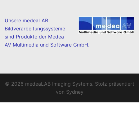
Unsere medeaLAB
Bildverarbeitungssysteme
sind Produkte der Medea
AV Multimedia und Software GmbH.
© 2026 medeaLAB Imaging Systems. Stolz präsentiert
von
Sydney