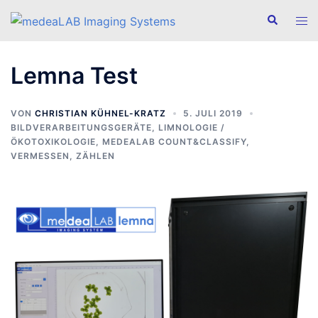
Zum
Suche
Men
Inhalt
ums
springen
Lemna Test
VON
CHRISTIAN KÜHNEL-KRATZ
5. JULI 2019
BILDVERARBEITUNGSGERÄTE
,
LIMNOLOGIE /
ÖKOTOXIKOLOGIE
,
MEDEALAB COUNT&CLASSIFY
,
VERMESSEN
,
ZÄHLEN