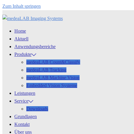
Zum Inhalt springen
Home
Aktuell
Anwendungsbereiche
Produkte
medeaLAB Count&Classify
medeaLAB Tracking
medeaLAB Machine Vision
Embedded Vision Systeme
Leistungen
Service
Downloads
Grundlagen
Kontakt
Über uns