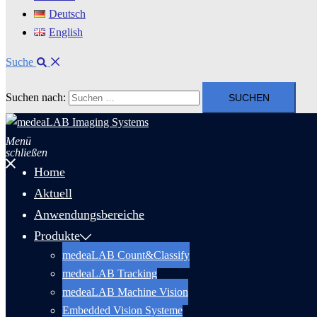
Deutsch
English
Suche
Suchen nach:
Menü
schließen
Home
Aktuell
Anwendungsbereiche
Produkte
medeaLAB Count&Classify
medeaLAB Tracking
medeaLAB Machine Vision
Embedded Vision Systeme