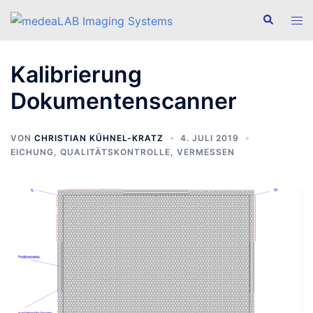
Zum
Suche
Men
Inhalt
ums
springen
Kalibrierung
Dokumentenscanner
VON
CHRISTIAN KÜHNEL-KRATZ
4. JULI 2019
EICHUNG
,
QUALITÄTSKONTROLLE
,
VERMESSEN